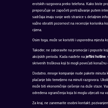
erotskih razgovora preko telefona. Kako biste pro
preporučuje se započeti pretraživanje putem int
sadržaja imaju svoje web stranice s detaljnim inf
važno obratiti pozornost na recenzije korisnika ko
cijena.
Osim toga, može se koristiti i usporedna mjesta 
Također, ne zaboravite na promocije i popuste koj
akcijskih perioda. Kada naiđete na
jeftini hotline
,
skrivenih troškova koji bi mogli povećati konačnu 
Dodatno, mnoge kompanije nude pakete minuta koji
plaćanje bilo temeljeno na minuti razgovora. Ukoli
može biti ekonomičnije rješenje na duže staze. Važn
određena ograničenja koja bi mogla utjecati na vaš
Za kraj, ne zanemarite osobni kontakt; pozivanjem 