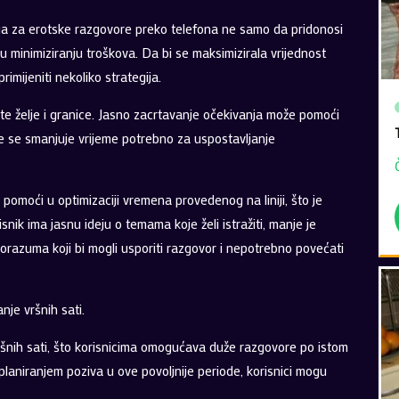
uga za erotske razgovore preko telefona ne samo da pridonosi
 minimiziranju troškova. Da bi se maksimizirala vrijednost
imijeniti nekoliko strategija.
tite želje i granice. Jasno zacrtavanje očekivanja može pomoći
me se smanjuje vrijeme potrebno za uspostavljanje
pomoći u optimizaciji vremena provedenog na liniji, što je
snik ima jasnu ideju o temama koje želi istražiti, manje je
orazuma koji bi mogli usporiti razgovor i nepotrebno povećati
nje vršnih sati.
ršnih sati, što korisnicima omogućava duže razgovore po istom
 planiranjem poziva u ove povoljnije periode, korisnici mogu