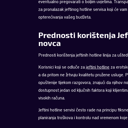
eventualno pregovarati o boljim uvjetima. Transpa
za pronalazak jeftinog hotline servisa koji će vam
opterećivanja vašeg budžeta.
Prednosti korištenja Jef
novca
Prednosti korištenja jeftinih hotline linija za ušt
Korisnici koji se odluče za
jeftini hotline
za erotsk
a da pritom ne žrtvuju kvalitetu pružene usluge. P
opuštenije tijekom razgovora, znajući da njihov n
dostupnost jedan od ključnih faktora koji klijent
visokih računa.
Jeftini hotline servisi često rade na principu fik
planiranja troškova i kontrolu nad vremenom koje