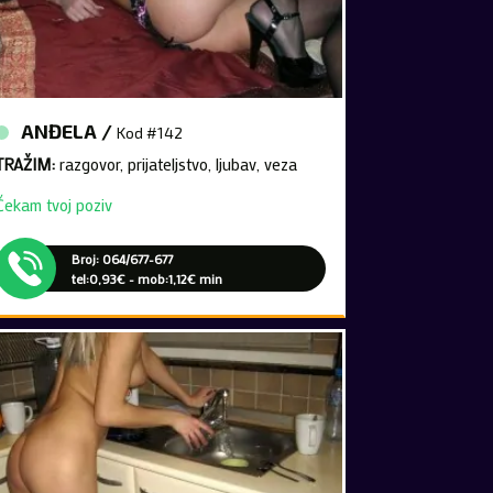
ANĐELA /
Kod #142
TRAŽIM:
razgovor, prijateljstvo, ljubav, veza
Čekam tvoj poziv
Broj: 064/677-677
tel:0,93€ - mob:1,12€ min