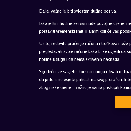
Dalje, važno je biti svjestan dužine poziva.
Iako jeftini hotline servisi nude povoljne cijene,
postaviti vremenski limit ili alarm koji će vas pods
Uz to, redovito praćenje računa i troškova može po
pregledavati svoje račune kako bi se uvjerili da s
hotline usluga i da nema skrivenih naknada.
Slijedeći ove savjete, korisnici mogu uživati u din
da pritom ne osjete pritisak na svoj proračun. Int
zbog niske cijene – važno je samo pristupiti komuni