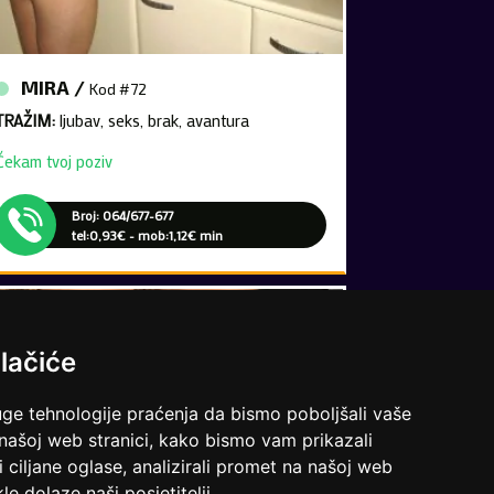
MIRA /
Kod #72
TRAŽIM:
ljubav, seks, brak, avantura
Čekam tvoj poziv
Broj: 064/677-677
tel:0,93€ - mob:1,12€ min
lačiće
uge tehnologije praćenja da bismo poboljšali vaše
VIŠE DAMA
 našoj web stranici, kako bismo vam prikazali
i ciljane oglase, analizirali promet na našoj web
le dolaze naši posjetitelji.