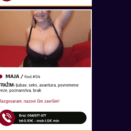
MAJA /
Kod #04
TRAŽIM:
ljubav, seks, avantura, povremene
veze, poznanstva, brak
Razgovaram, nazovi čim završim!
Broj: 064/677-677
tel:0,93€ - mob:1,12€ min