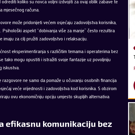
odrediti koliko su novca voljni izdvojiti za ovaj oblik zabave te
ema mjesečnog računa.
azgovore može pridonijeti većem osjećaju zadovoljstva korisnika,
c. Psihološki aspekt “dobivanja više za manje” često rezultira
 imaju za cilj pružiti zadovoljstvo i relaksaciju.
ućnost eksperimentiranja s različitim temama i operaterima bez
se tako mogu opustiti i istražiti svoje fantazije uz povoljniju
g iskustva.
otske razgovore ne samo da pomaže u očuvanju osobnih financija
osjećaj veće vrijednosti i zadovoljstva kod korisnika. S obzirom
riraju ovu ekonomičniju opciju umjesto skupljih alternativa
 za efikasnu komunikaciju bez