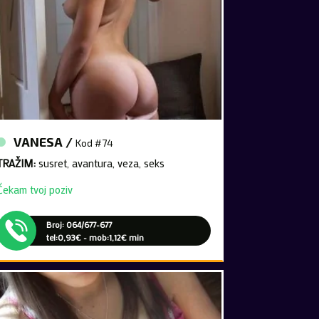
VANESA /
Kod #74
TRAŽIM:
susret, avantura, veza, seks
Čekam tvoj poziv
Broj: 064/677-677
tel:0,93€ - mob:1,12€ min