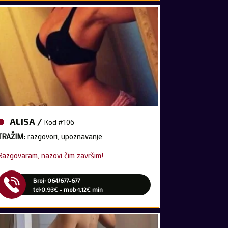
ALISA /
Kod #106
TRAŽIM:
razgovori, upoznavanje
Razgovaram, nazovi čim završim!
Broj: 064/677-677
tel:0,93€ - mob:1,12€ min