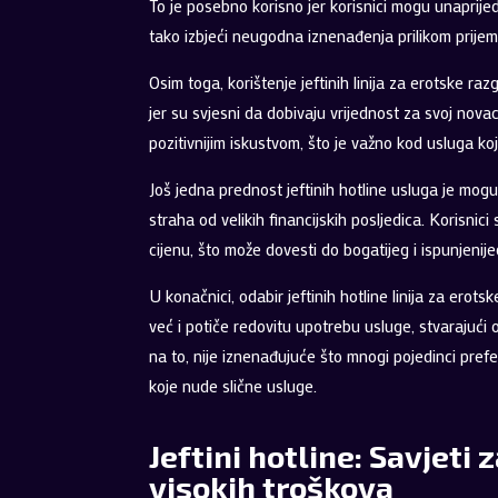
To je posebno korisno jer korisnici mogu unaprijed 
tako izbjeći neugodna iznenađenja prilikom prij
Osim toga, korištenje jeftinih linija za erotske r
jer su svjesni da dobivaju vrijednost za svoj nova
pozitivnijim iskustvom, što je važno kod usluga koje
Još jedna prednost jeftinih hotline usluga je mog
straha od velikih financijskih posljedica. Korisnici 
cijenu, što može dovesti do bogatijeg i ispunjenije
U konačnici, odabir jeftinih hotline linija za er
već i potiče redovitu upotrebu usluge, stvarajući 
na to, nije iznenađujuće što mnogi pojedinci prefe
koje nude slične usluge.
Jeftini hotline: Savjeti
visokih troškova