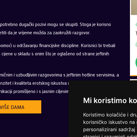
 nepotrebno dugački pozivi mogu se skupiti. Stoga je korisno
jetiti da je vrijeme možda za zaokružiti razgovor.
moći u održavanju financijske discipline. Korisnici bi trebali
u cijene u skladu s onim što je oglašeno od strane jeftinih
amičnim i uzbudljivim razgovorima s jeftinim hotline servisima, a
enzitet i kvaliteta erotskog iskustva ne moraju biti umanjeni
kaciji promišljeno i s jasnim ciljevima.
Mi koristimo ko
VIŠE DAMA
Koristimo kolačiće i dr
korisničko iskustvo na
personalizirani sadržaj 
stranici i razumjeli odak