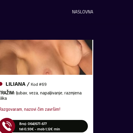
NASLOVNA
LILIANA /
Kod #69
TRAŽIM:
ljubav, veza, napaljivanje, razmjena
slika
Razgovaram, nazovi čim završim!
Broj: 064/677-677
tel:0,93€ - mob:1,12€ min