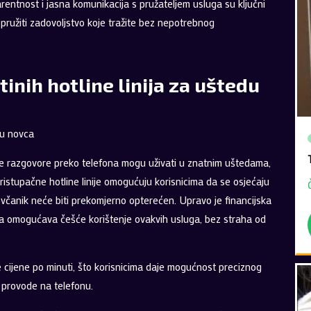
rentnost i jasna komunikacija s pružateljem usluga su ključni
 pružiti zadovoljstvo koje tražite bez nepotrebnog
tinih hotline linija za uštedu
edu novca
e razgovore preko telefona mogu uživati u znatnim uštedama,
ristupačne hotline linije omogućuju korisnicima da se osjećaju
ovčanik neće biti prekomjerno opterećen. Upravo je financijska
ima omogućava češće korištenje ovakvih usluga, bez straha od
sne cijene po minuti, što korisnicima daje mogućnost preciznog
 provode na telefonu.