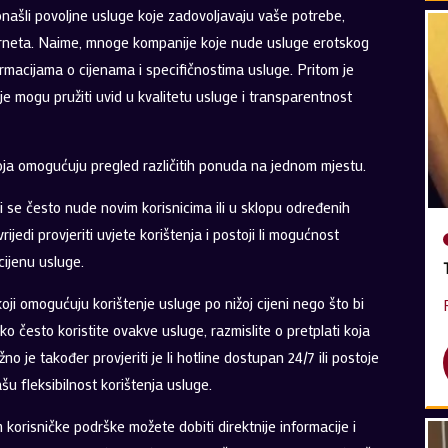
našli povoljne usluge koje zadovoljavaju vaše potrebe,
erneta. Naime, mnoge kompanije koje nude usluge erotskog
ormacijama o cijenama i specifičnostima usluge. Pritom je
je mogu pružiti uvid u kvalitetu usluge i transparentnost
koja omogućuju pregled različitih ponuda na jednom mjestu.
i se često nude novim korisnicima ili u sklopu određenih
 vrijedi provjeriti uvjete korištenja i postoji li mogućnost
cijenu usluge.
 omogućuju korištenje usluge po nižoj cijeni nego što bi
ko često koristite ovakve usluge, razmislite o pretplati koja
o je također provjeriti je li hotline dostupan 24/7 ili postoje
u fleksibilnost korištenja usluge.
korisničke podrške možete dobiti direktnije informacije i