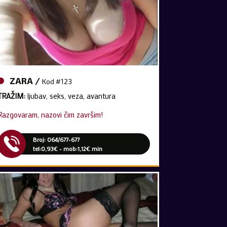
ZARA /
Kod #123
TRAŽIM:
ljubav, seks, veza, avantura
Razgovaram, nazovi čim završim!
Broj: 064/677-677
tel:0,93€ - mob:1,12€ min