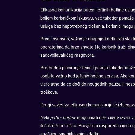
Efikasna komunikacija putem jeftinih hotline usl
boljem korisničkom iskustvu, već također pomaže u
usluge bez nepotrebnog trošenja, korisnici mogu pr
Prvo i osnovno, važno je unaprijed definirati vlas
operaterima da brzo shvate što korisnik traži, či
zadovoljavajućeg razgovora.
Prethodno planiranje teme i pitanja također može 
osobito važno kod jeftinih hotline servisa. Ako kori
vjerojatno da će doći do neugodnih pauza ili nesp
troškove.
Drugi savjet za efikasnu komunikaciju je izbjegava
Neki
jeftini hotline
mogu imati niže cijene izvan v
ili čak nižem trošku. Provjerom rasporeda cijena i
značajno smanjiti svoje izdatke.