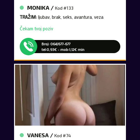
MONIKA /
Kod #133
TRAŽIM:
ljubav, brak, seks, avantura, veza
Čekam tvoj poziv
Broj: 064/677-677
tel:0,93€ - mob:1,12€ min
VANESA /
Kod #74
TRAŽIM:
susret, avantura, veza, seks