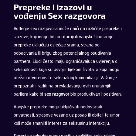
Prepreke i izazovi u
vođenju Sex razgovora
Vođenje sex razgovora može naići na različite prepreke i
izazove, koji mogu biti unutarnji ili vanjski. Unutarnje
prepreke uključuju osjećaje srama, straha od
odbacivanja ili brigu zbog potencijalnog osuđivanja
partnera. Ljudi često imaju ograničavajuća uvjerenja o
seksualnosti koja su usvojili tijekom života, a koja mogu
otežati otvorenost u seksualnoj komunikaciji. Važno je
prepoznati i raditi na prevladavanju ovih unutarnjih
barijera kako bi
sex razgovor
bio produktivan i pozitivan.
Vanjske prepreke mogu uključivati nedostatak
privatnosti, stresove vezane uz posao ili obitelj te umor
koji može smanjiti interes za seksualnu interakciju.
Parovi se također mogu nositi s različitim seksualnim