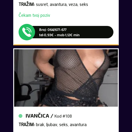
Čekam tvoj poziv
Broj: 064/677-677
tel:0,93€ - mob:1,12€ min
IVANČICA /
Kod #108
TRAŽIM:
brak, ljubav, seks, avantura
Čekam tvoj poziv