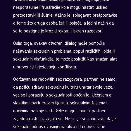
nesporazume i frustracije koje mogu nastati uslijed
pretpostavki ili šutnje. Važno je izbjegavati pretpostavke
o tome što druga osoba želi ili osjeća, a jedini način da
se to postigne je kroz direktan i iskren razgovor.
Osim toga, ovakav otvoreni dijalog može pomoći u
rješavanju seksualnih problema, poput različitih libida ili
seksualnih disfunkcija, te može poslužiti kao snažan alat
u prevenciji i rješavanju konflikata.
Održavanjem redovitih sex razgovora, partneri ne samo
da potiču zdravu seksualnu kulturu unutar svoje veze,
već se i obrazuju o seksualnosti općenito. Učenjem o
vlastitim i partnerovim tijelima, seksualnim željama i
načinima na koje se te želje mogu ispuniti, partneri
zajedno rastu i razvijaju se. Ne smije se zaboraviti da je
seksualni odnos dvosmjerna ulica i da obje strane