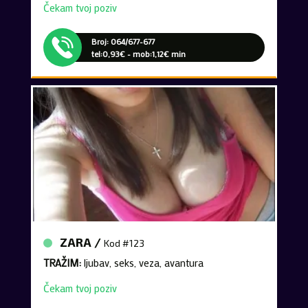
Broj: 064/677-677
tel:0,93€ - mob:1,12€ min
ZARA /
Kod #123
TRAŽIM:
ljubav, seks, veza, avantura
Čekam tvoj poziv