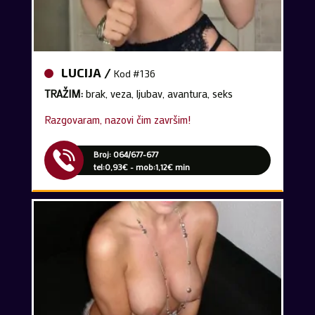
LUCIJA /
Kod #136
TRAŽIM:
brak, veza, ljubav, avantura, seks
Razgovaram, nazovi čim završim!
Broj: 064/677-677
tel:0,93€ - mob:1,12€ min