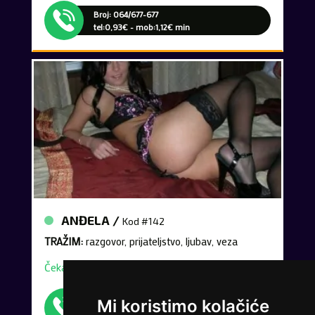
Broj: 064/677-677
tel:0,93€ - mob:1,12€ min
ANĐELA /
Kod #142
TRAŽIM:
razgovor, prijateljstvo, ljubav, veza
Čekam tvoj poziv
Broj: 064/677-677
Mi koristimo kolačiće
tel:0,93€ - mob:1,12€ min