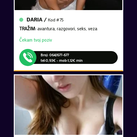
DARIA /
Kod #75
TRAŽIM:
avantura, razgovori, seks, veza
Čekam tvoj poziv
Broj: 064/677-677
tel:0,93€ - mob:1,12€ min