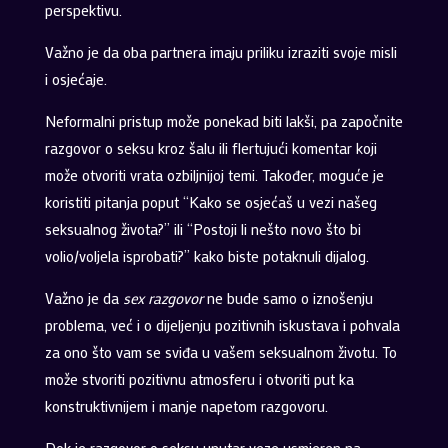
perspektivu.
Važno je da oba partnera imaju priliku izraziti svoje misli
i osjećaje.
Neformalni pristup može ponekad biti lakši, pa započnite
razgovor o seksu kroz šalu ili flertujući komentar koji
može otvoriti vrata ozbiljnijoj temi. Također, moguće je
koristiti pitanja poput “Kako se osjećaš u vezi našeg
seksualnog života?” ili “Postoji li nešto novo što bi
volio/voljela isprobati?” kako biste potaknuli dijalog.
Važno je da
sex razgovor
ne bude samo o iznošenju
problema, već i o dijeljenju pozitivnih iskustava i pohvala
za ono što vam se sviđa u vašem seksualnom životu. To
može stvoriti pozitivnu atmosferu i otvoriti put ka
konstruktivnijem i manje napetom razgovoru.