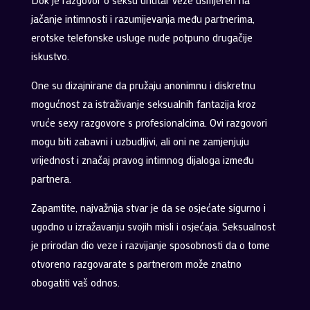
Dok je razgovor o seksu unutar veze usmjeren na
jačanje intimnosti i razumijevanja među partnerima,
erotske telefonske usluge nude potpuno drugačije
iskustvo.
One su dizajnirane da pružaju anonimnu i diskretnu
mogućnost za istraživanje seksualnih fantazija kroz
vruće sexy razgovore s profesionalcima. Ovi razgovori
mogu biti zabavni i uzbudljivi, ali oni ne zamjenjuju
vrijednost i značaj pravog intimnog dijaloga između
partnera.
Zapamtite, najvažnija stvar je da se osjećate sigurno i
ugodno u izražavanju svojih misli i osjećaja. Seksualnost
je prirodan dio veze i razvijanje sposobnosti da o tome
otvoreno razgovarate s partnerom može znatno
obogatiti vaš odnos.